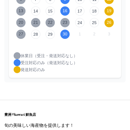
13
16
19
14
15
17
18
20
21
22
23
26
24
25
27
30
1
2
3
28
29
休業日（受注・発送対応なし）
受注対応のみ（発送対応なし）
発送対応のみ
豊洲 Okawari 鮮魚店
旬の美味しい海産物を提供します！