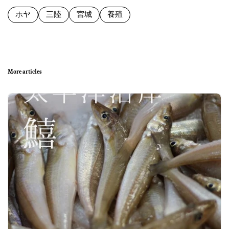
ホヤ
三陸
宮城
養殖
More articles