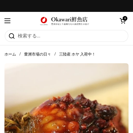
コンテンツへスキップ
カートを
0
メニューを開く
ホーム
/
豊洲市場の日々
/
三陸産 ホヤ 入荷中！