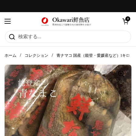
コンテンツへスキップ
カートを
0
メニューを開く
ホーム
/
コレクション
/
青ナマコ 国産（能登・愛媛産など）1キロ【青