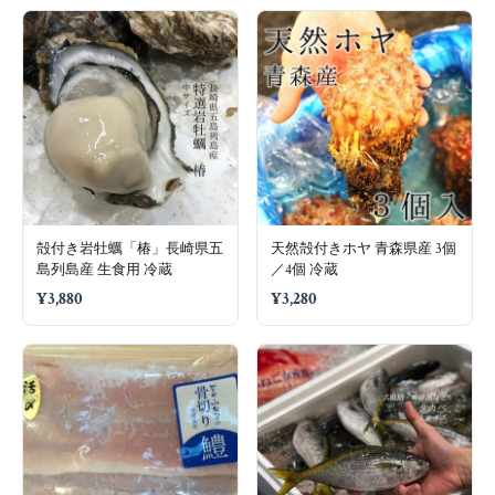
殻付き岩牡蠣「椿」長崎県五
天然殻付きホヤ 青森県産 3個
島列島産 生食用 冷蔵
／4個 冷蔵
¥3,880
¥3,280