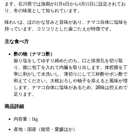
ます。石川県では漁期が11月6日から4月15日に設定されてお
り、冬の味覚として知られています。
味わいは、ほのかな甘みと旨味があり、ナマコ自体に塩味を
持っています。コリコリとした歯ごたえが特徴です。
主な食べ方
酢の物（ナマコ酢）
振り塩をしてゆすり締めたのち、口と排泄孔を切り取
り、腹に包丁を入れて内臓を取り出します。体腔膜を丁
寧に剥がして水洗いし、薄切りにして三杯酢やポン酢で
和えてください。大根おろしや柚子を添えると風味が増
します。ナマコ自体に塩味があるため、調味は控えめで
足ります。
商品詳細
内容量：1kg
産地：国産（能登・愛媛ほか）