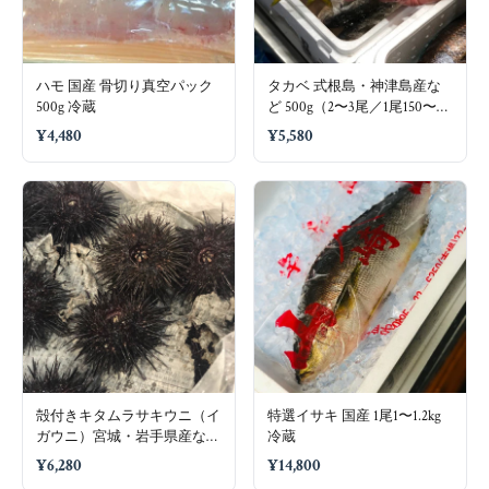
ハモ 国産 骨切り真空パック
タカベ 式根島・神津島産な
500g 冷蔵
ど 500g（2〜3尾／1尾150〜
250g）冷蔵
¥4,480
¥5,580
殻付きキタムラサキウニ（イ
特選イサキ 国産 1尾1〜1.2kg
ガウニ）宮城・岩手県産など
冷蔵
5個（1個80〜100g）冷蔵
¥6,280
¥14,800