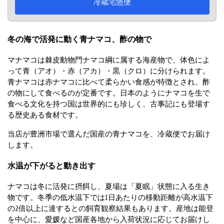
冷蔵宅急便
冬の海で活発に動く青ナマコ、酢の物で
マナマコは棘皮動物門ナマコ綱に属する海産物で、体色によ
って青（アオ）・赤（アカ）・黒（クロ）に分けられます。
青ナマコは赤ナマコに比べて柔らかい食感が特徴とされ、酢
の物にして食べるのが定番です。日本のようにナマコを生で
食べる文化を持つ国は世界的にも珍しく、古事記にも登場す
る歴史ある食材です。
当店が豊洲市場で選んだ国産の青ナマコを、冷蔵便でお届け
します。
水温が下がると動き出す
ナマコは冬に活発に摂餌し、夏場は「夏眠」状態に入る生き
物です。冬季の低水温下では1日あたりの移動距離が高水温下
の2倍以上に達するとの飼育観察結果もあります。産地は能登
を中心に、愛媛など国産各地から入荷状況に応じてお届けし