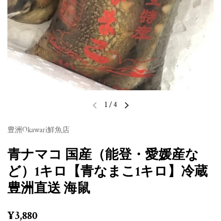
1
/
4
前のスライド
次のスライド
豊洲Okawari鮮魚店
青ナマコ 国産（能登・愛媛産な
ど）1キロ【青なまこ1キロ】冷蔵
豊洲直送 海鼠
定価
¥3,880