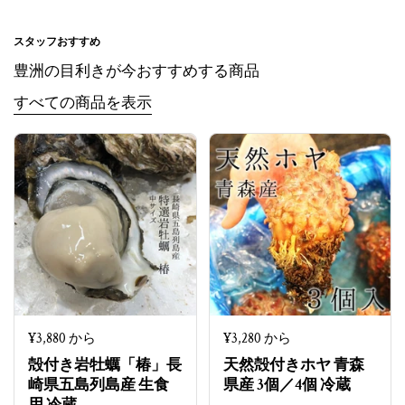
スタッフおすすめ
豊洲の目利きが今おすすめする商品
すべての商品を表示
定価
¥3,880 から
定価
¥3,280 から
殻付き岩牡蠣「椿」長
天然殻付きホヤ 青森
崎県五島列島産 生食
県産 3個／4個 冷蔵