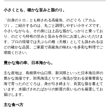
小さくとも、確かな旨みと脂のり。
「白身のトロ」とも称される高級魚、のどぐろ（アカム
ツ）。ご紹介するのは、丸ごと調理しやすい小サイズです。
小さいながらも、その身には上品な脂がしっかりと乗ってお
り、のどぐろ特有の甘みと旨みを存分にお楽しみいただけま
す。プロの現場では天ぷらの種（天種）としても扱われるほ
どの確かな品質。ご家庭で高級魚の味わいを多彩な料理でご
堪能ください。
豊かな海の幸、日本海から。
主な産地は、島根県や山口県、新潟県といった日本海沿岸の
豊かな漁場です。対馬海流とリマン海流が交わる栄養豊富な
海で育ったのどぐろは、身が引き締まり、良質な脂を蓄えて
います。水揚げされたばかりの鮮度の良いものを厳選してお
届けします。
主な食べ方