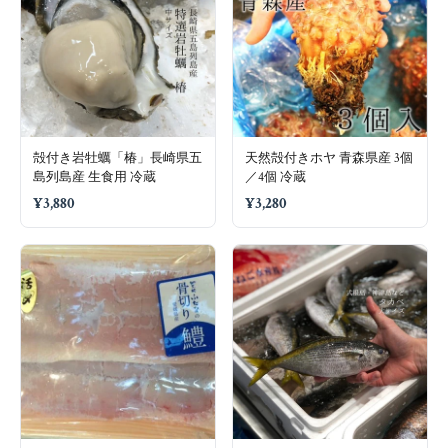
殻付き岩牡蠣「椿」長崎県五
天然殻付きホヤ 青森県産 3個
島列島産 生食用 冷蔵
／4個 冷蔵
¥3,880
¥3,280