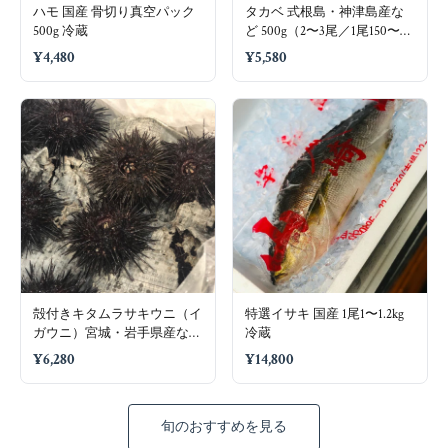
ハモ 国産 骨切り真空パック
タカベ 式根島・神津島産な
500g 冷蔵
ど 500g（2〜3尾／1尾150〜
250g）冷蔵
¥4,480
¥5,580
殻付きキタムラサキウニ（イ
特選イサキ 国産 1尾1〜1.2kg
ガウニ）宮城・岩手県産など
冷蔵
5個（1個80〜100g）冷蔵
¥6,280
¥14,800
旬のおすすめを見る