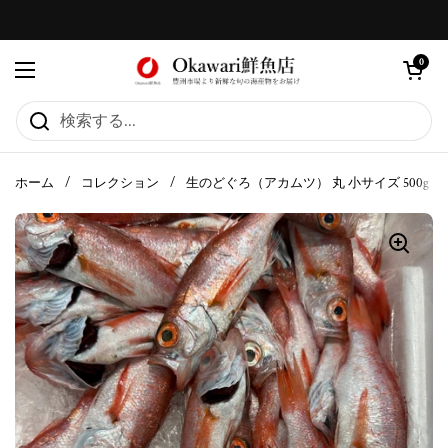
コンテンツへスキップ
カートを
0
メニューを開く
ホーム
/
コレクション
/
生のどぐろ（アカムツ） 丸 小サイズ 500g（1