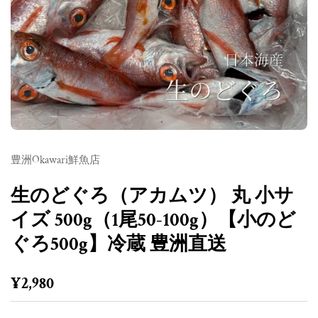
豊洲Okawari鮮魚店
生のどぐろ（アカムツ） 丸 小サ
イズ 500g（1尾50-100g）【小のど
ぐろ500g】冷蔵 豊洲直送
定価
¥2,980