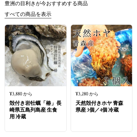
豊洲の目利きが今おすすめする商品
すべての商品を表示
定価
¥3,880 から
定価
¥3,280 から
殻付き岩牡蠣「椿」長
天然殻付きホヤ 青森
崎県五島列島産 生食
県産 3個／4個 冷蔵
用 冷蔵