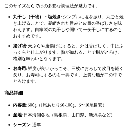
このサイズならではの多彩な調理法が魅力です。
丸干し（干物）・塩焼き
: シンプルに塩を振り、丸ごと焼
き上げることで、凝縮された旨みと皮目の香ばしさを味
わえます。自家製の丸干しや開いて一夜干しにするのも
おすすめです。
揚げ物
: 天ぷらや唐揚げにすると、外は香ばしく、中はふ
っくらと仕上がります。熱が加わることで脂がとろけ、
格別な味わいとなります。
お寿司
: 鮮度が良いからこそ、三枚におろして皮目を軽く
炙り、お寿司にするのも一興です。上質な脂が口の中で
とろけます。
商品詳細
内容量
: 500g（1尾あたり50-100g、5〜10尾目安）
産地
: 日本海側各地（島根県、山口県、新潟県など）
シーズン
: 通年