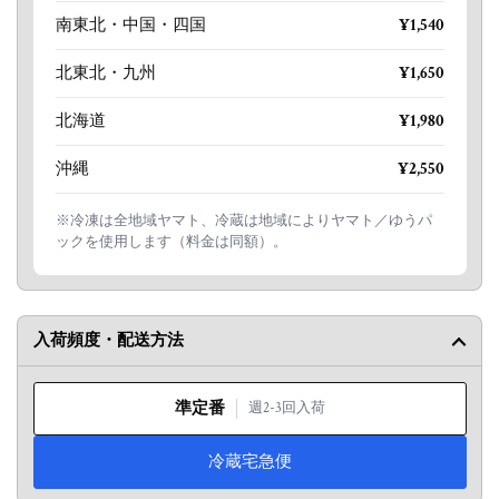
南東北・中国・四国
¥1,540
北東北・九州
¥1,650
北海道
¥1,980
沖縄
¥2,550
※冷凍は全地域ヤマト、冷蔵は地域によりヤマト／ゆうパ
ックを使用します（料金は同額）。
入荷頻度・配送方法
準定番
週2-3回入荷
冷蔵宅急便