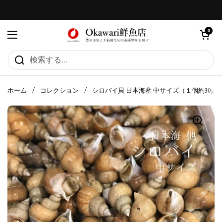
コンテンツへスキップ
カートを
0
メニューを開く
ホーム
/
コレクション
/
シロバイ貝 日本海産 中サイズ（１個約30g）計5