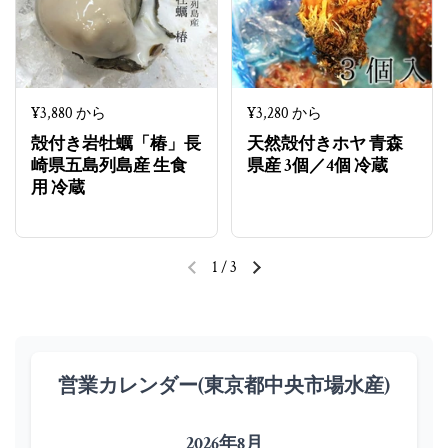
定価
¥3,880 から
定価
¥3,280 から
殻付き岩牡蠣「椿」長
天然殻付きホヤ 青森
崎県五島列島産 生食
県産 3個／4個 冷蔵
用 冷蔵
1
/
3
前のスライド
次のスライド
営業カレンダー(東京都中央市場水産)
2026年8月