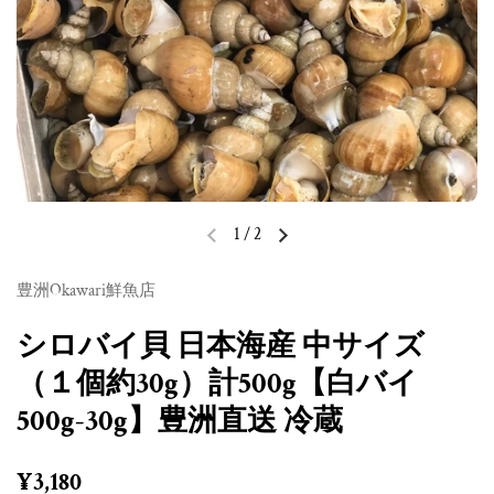
1
/
2
前のスライド
次のスライド
豊洲Okawari鮮魚店
シロバイ貝 日本海産 中サイズ
（１個約30g）計500g【白バイ
500g-30g】豊洲直送 冷蔵
定価
¥3,180