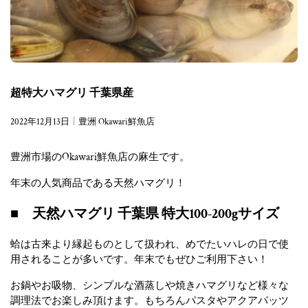
超特大ハマグリ 千葉県産
2022年12月13日
豊洲 Okawari鮮魚店
豊洲市場のOkawari鮮魚店の麻生です。
年末の人気商品である天然ハマグリ！
■ 天然ハマグリ 千葉県 特大100-200gサイズ
蛤は古来より縁起ものとして扱われ、めでたいハレの日で使
用されることが多いです。年末でもぜひご利用下さい！
お鍋やお吸物、シンプルな酒蒸しや焼きハマグリなど様々な
調理法でお楽しみ頂けます。もちろんパスタやアクアパッツ