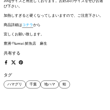
200gサイズと用意しております。お好みのサイズをぜひお選
び下さい。
加熱しすぎると硬くなってしまいますので、ご注意下さい。
商品詳細は
コチラ
から
宜しくお願い致します。
豊洲 Okawari 鮮魚店 麻生
共有する
Facebook
X (Twitter)
Pinterest
タグ
ハマグリ
千葉
地ハマ
蛤