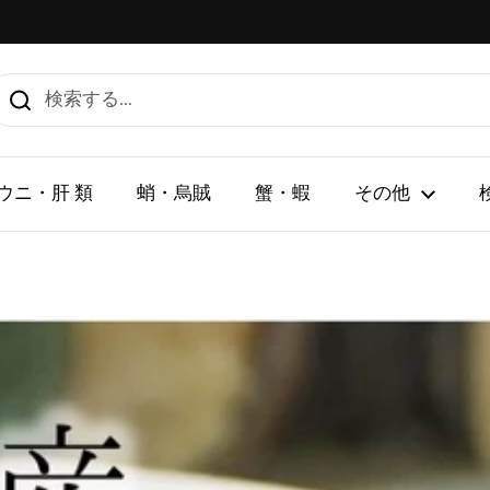
ウニ・肝 類
蛸・烏賊
蟹・蝦
その他