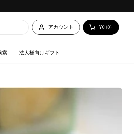
アカウント
¥0
0
カートを開く
ショッピングカ
点の商品がカ
検索
法人様向けギフト