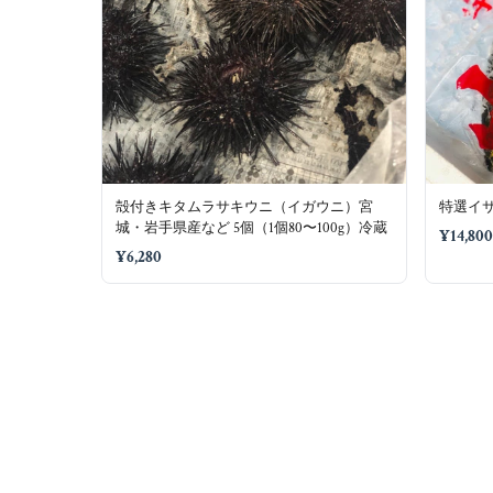
殻付きキタムラサキウニ（イガウニ）宮
特選イサキ
城・岩手県産など 5個（1個80〜100g）冷蔵
¥14,800
¥6,280