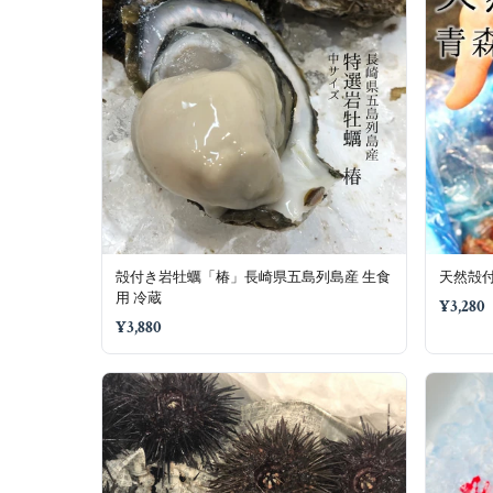
殻付き岩牡蠣「椿」長崎県五島列島産 生食
天然殻付
用 冷蔵
¥3,280
¥3,880