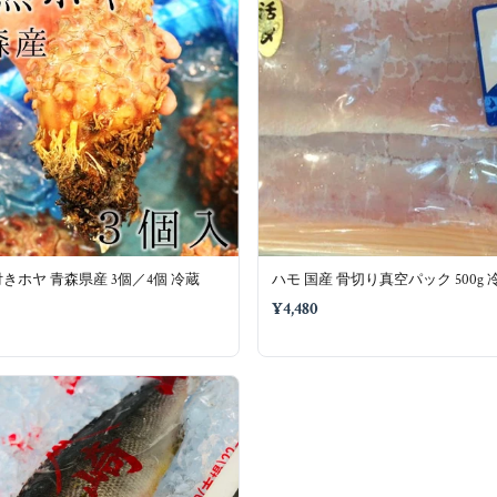
きホヤ 青森県産 3個／4個 冷蔵
ハモ 国産 骨切り真空パック 500g 
¥4,480