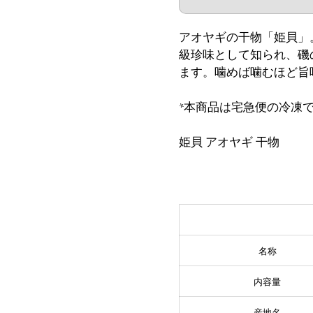
アオヤギの干物「姫貝」
級珍味として知られ、磯
ます。噛めば噛むほど旨
*本商品は宅急便の冷凍
姫貝 アオヤギ 干物
名称
内容量