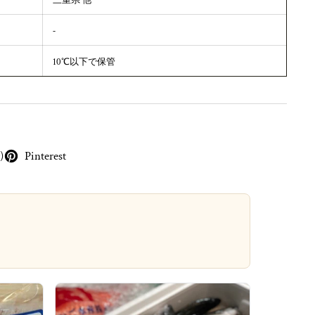
三重県 他
‐
10℃以下で保管
)
Pinterest