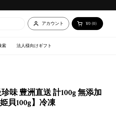
アカウント
¥0
0
カートを開く
ショッピングカ
点の商品がカ
検索
法人様向けギフト
珍味 豊洲直送 計100g 無添加
姫貝100g】冷凍