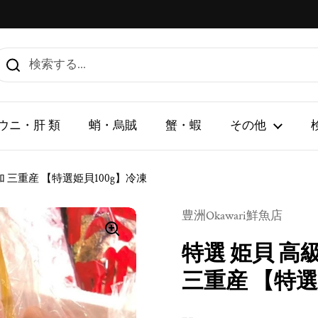
ウニ・肝 類
蛸・烏賊
蟹・蝦
その他
加 三重産 【特選姫貝100g】冷凍
豊洲Okawari鮮魚店
特選 姫貝 高級
三重産 【特選