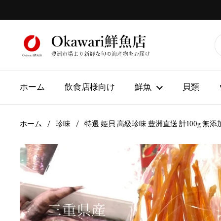
コンテンツへスキップ
ホーム
飲食店様向け
鮮魚
貝類
ホーム
/
珍味
/
特選 姫貝 高級珍味 豊洲直送 計100g 無添