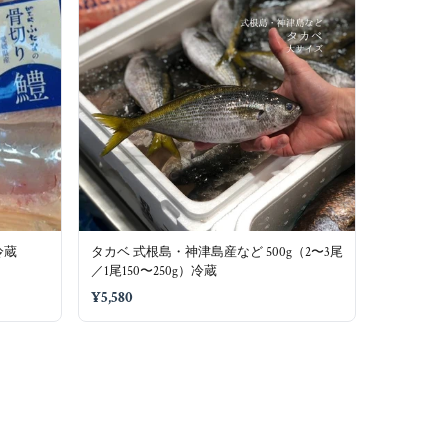
冷蔵
タカベ 式根島・神津島産など 500g（2〜3尾
／1尾150〜250g）冷蔵
¥5,580