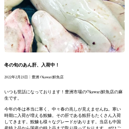
冬の旬のあん肝、入荷中！
2022年2月23日
豊洲 Okawari鮮魚店
いつも世話になっております！豊洲市場のOkawari鮮魚店の麻
生です。
今年の冬は本当に寒く、中々春の兆しが見えませんね。寒い
時期に入荷が増える鮟鱇。その肝である鮟肝もたくさん入荷
してきます。鮟鱇も様々なグレードがあります。当店も中国
産特上品から国産の特上品まで取り扱っております。ぜひご