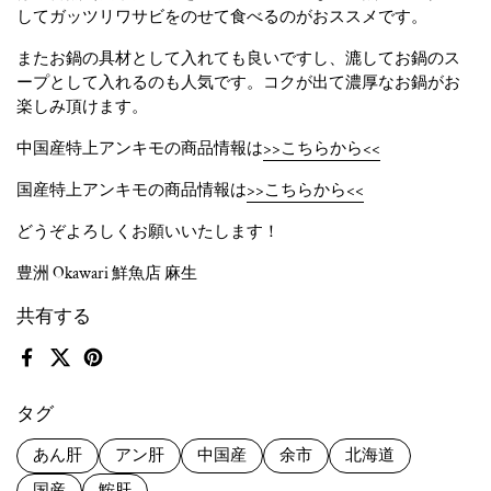
してガッツリワサビをのせて食べるのがおススメです。
またお鍋の具材として入れても良いですし、漉してお鍋のス
ープとして入れるのも人気です。コクが出て濃厚なお鍋がお
楽しみ頂けます。
中国産特上アンキモの商品情報は
>>こちらから<<
国産特上アンキモの商品情報は
>>こちらから<<
どうぞよろしくお願いいたします！
豊洲 Okawari 鮮魚店 麻生
共有する
Facebook
X (Twitter)
Pinterest
タグ
あん肝
アン肝
中国産
余市
北海道
国産
鮟肝