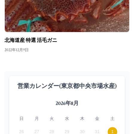
北海道産 特選 活毛ガニ
2022年12月9日
営業カレンダー(東京都中央市場水産)
2026年8月
日
月
火
水
木
金
土
26
27
28
29
30
31
1