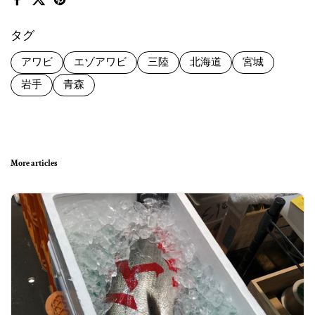
Facebook
X (Twitter)
Pinterest
タグ
アワビ
エゾアワビ
三陸
北海道
宮城
岩手
青森
More articles