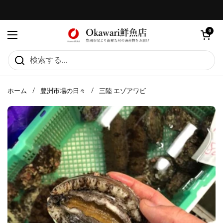
コンテンツへスキップ
カートを
0
メニューを開く
ホーム
/
豊洲市場の日々
/
三陸 エゾアワビ