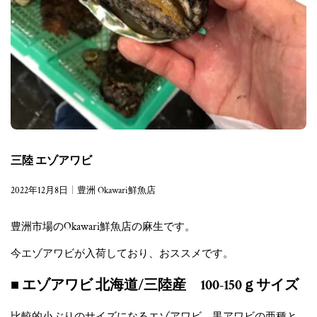
三陸 エゾアワビ
2022年12月8日
豊洲 Okawari鮮魚店
豊洲市場のOkawari鮮魚店の麻生です。
今エゾアワビが入荷しており、おススメです。
■ エゾアワビ 北海道/三陸産 100-150ｇサイズ
比較的小ぶりのサイズになるエゾアワビ。黒アワビの亜種と