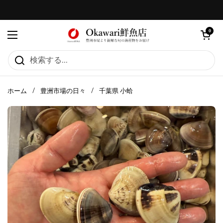
コンテンツへスキップ
カートを
0
メニューを開く
ホーム
/
豊洲市場の日々
/
千葉県 小蛤