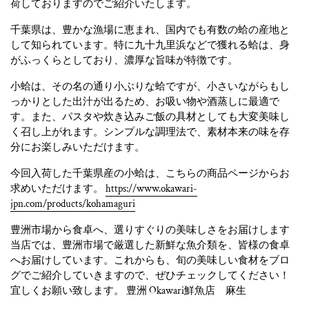
荷しておりますのでご紹介いたします。
千葉県は、豊かな漁場に恵まれ、国内でも有数の蛤の産地と
して知られています。特に九十九里浜などで獲れる蛤は、身
がふっくらとしており、濃厚な旨味が特徴です。
小蛤は、その名の通り小ぶりな蛤ですが、小さいながらもし
っかりとした出汁が出るため、お吸い物や酒蒸しに最適で
す。また、パスタや炊き込みご飯の具材としても大変美味し
く召し上がれます。シンプルな調理法で、素材本来の味を存
分にお楽しみいただけます。
今回入荷した千葉県産の小蛤は、こちらの商品ページからお
求めいただけます。
https://www.okawari-
jpn.com/products/kohamaguri
豊洲市場から食卓へ、選りすぐりの美味しさをお届けします
当店では、豊洲市場で厳選した新鮮な魚介類を、皆様の食卓
へお届けしています。これからも、旬の美味しい食材をブロ
グでご紹介していきますので、ぜひチェックしてください！
宜しくお願い致します。 豊洲 Okawari鮮魚店 麻生