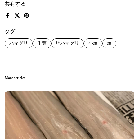
共有する
Facebook
X (Twitter)
Pinterest
タグ
ハマグリ
千葉
地ハマグリ
小蛤
蛤
More articles