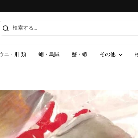
ウニ・肝 類
蛸・烏賊
蟹・蝦
その他