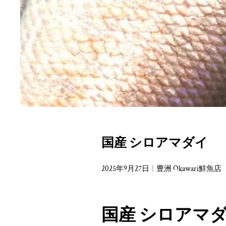
国産 シロアマダイ
2025年9月27日
豊洲 Okawari鮮魚店
国産 シロアマ