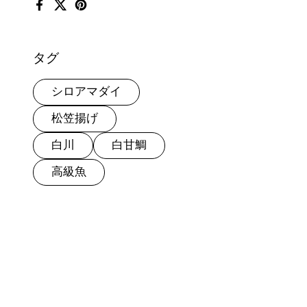
Facebook
X (Twitter)
Pinterest
タグ
シロアマダイ
松笠揚げ
白川
白甘鯛
高級魚