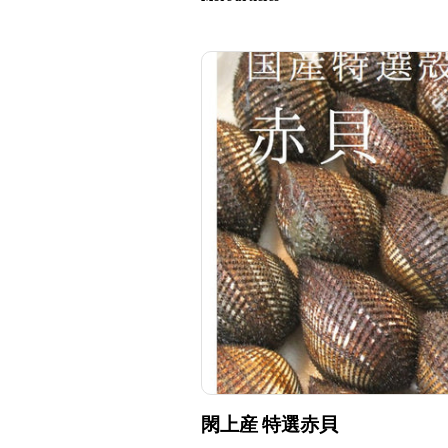
閖上産 特選赤貝