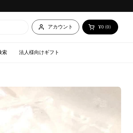
アカウント
¥0
0
カートを開く
ショッピングカ
点の商品がカ
検索
法人様向けギフト