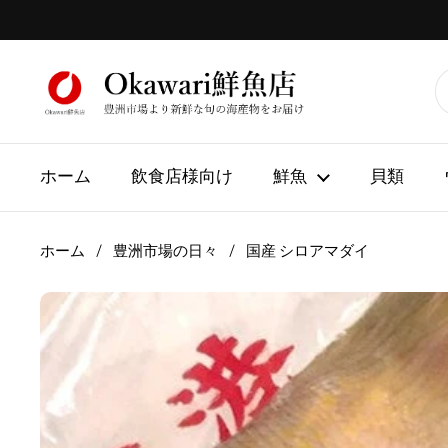
コンテンツへスキップ
ホーム
飲食店様向け
鮮魚
貝類
ホーム
/
豊洲市場の日々
/
国産 シロアマダイ