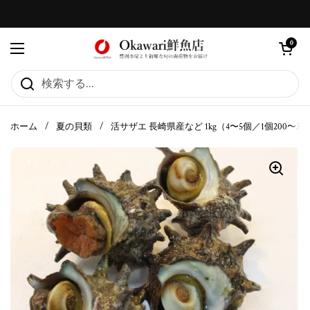
コンテンツへスキップ
カートを
0
メニューを開く
ホーム
/
夏の貝類
/
活サザエ 長崎県産など 1kg（4〜5個／1個200〜30