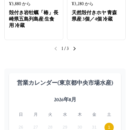
定価
¥3,880 から
定価
¥3,280 から
殻付き岩牡蠣「椿」長
天然殻付きホヤ 青森
崎県五島列島産 生食
県産 3個／4個 冷蔵
用 冷蔵
1
/
3
前のスライド
次のスライド
営業カレンダー(東京都中央市場水産)
2026年8月
日
月
火
水
木
金
土
26
27
28
29
30
31
1