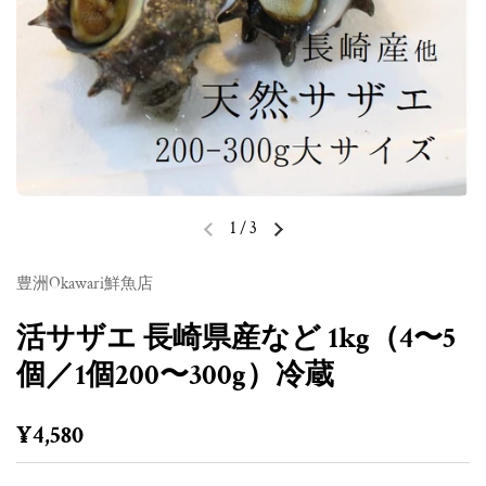
1
/
3
前のスライド
次のスライド
豊洲Okawari鮮魚店
活サザエ 長崎県産など 1kg（4〜5
個／1個200〜300g）冷蔵
定価
¥4,580