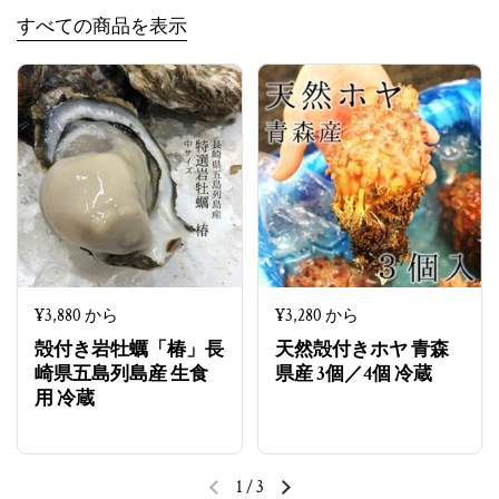
すべての商品を表示
定価
¥3,880 から
定価
¥3,280 から
殻付き岩牡蠣「椿」長
天然殻付きホヤ 青森
崎県五島列島産 生食
県産 3個／4個 冷蔵
用 冷蔵
1
/
3
前のスライド
次のスライド