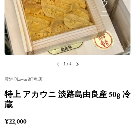
1
/
4
前のスライド
次のスライド
豊洲Okawari鮮魚店
特上 アカウニ 淡路島由良産 50g 冷
蔵
定価
¥22,000