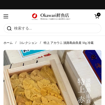
コンテンツへスキップ
カートを
0
メニューを開く
ホーム
/
コレクション
/
特上 アカウニ 淡路島由良産 50g 冷蔵