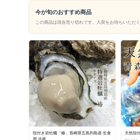
今が旬のおすすめ商品
この商品は現在売り切れです。入荷をお待ちいただ
殻付き岩牡蠣「椿」長崎県五島列島産 生食
天然殻付
用 冷蔵