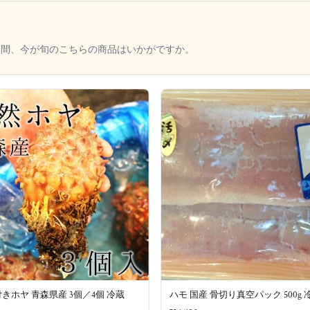
く間、今が旬のこちらの商品はいかがですか。
きホヤ 青森県産 3個／4個 冷蔵
ハモ 国産 骨切り真空パック 500g 