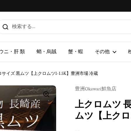
ウニ・肝 類
蛸・烏賊
蟹・蝦
その他
5キロサイズ 黒ムツ【上クロムツ1-1.5K】豊洲市場 冷蔵
豊洲Okawari鮮魚店
上クロムツ 長崎
ムツ【上クロム