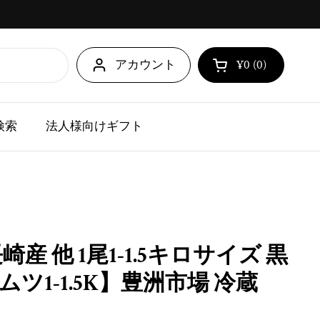
アカウント
¥0
0
カートを開く
ショッピングカ
点の商品がカ
検索
法人様向けギフト
産 他 1尾1-1.5キロサイズ 黒
ツ1-1.5K】豊洲市場 冷蔵