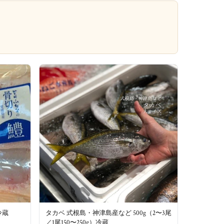
冷蔵
タカベ 式根島・神津島産など 500g（2〜3尾
／1尾150〜250g）冷蔵