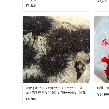
¥3,280
¥3,880
殻付きキタムラサキウニ（イガウニ）宮
特選イサキ
城・岩手県産など 5個（1個80〜100g）冷蔵
¥14,800
¥6,280