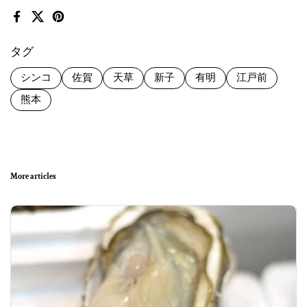
Facebook
X (Twitter)
Pinterest
タグ
シンコ
佐賀
天草
新子
有明
江戸前
熊本
More articles