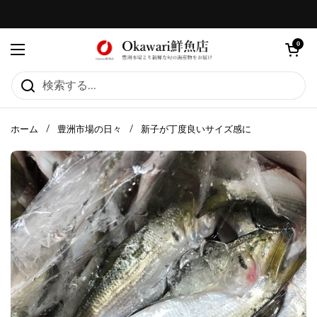
コンテンツへスキップ
カートを
0
メニューを開く
ホーム
/
豊洲市場の日々
/
新子が丁度良いサイズ感に