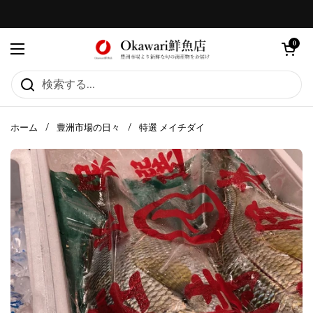
コンテンツへスキップ
カートを
0
メニューを開く
ホーム
/
豊洲市場の日々
/
特選 メイチダイ