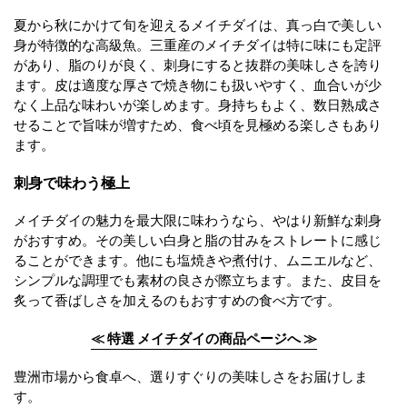
夏から秋にかけて旬を迎えるメイチダイは、真っ白で美しい
身が特徴的な高級魚。三重産のメイチダイは特に味にも定評
があり、脂のりが良く、刺身にすると抜群の美味しさを誇り
ます。皮は適度な厚さで焼き物にも扱いやすく、血合いが少
なく上品な味わいが楽しめます。身持ちもよく、数日熟成さ
せることで旨味が増すため、食べ頃を見極める楽しさもあり
ます。
刺身で味わう極上
メイチダイの魅力を最大限に味わうなら、やはり新鮮な刺身
がおすすめ。その美しい白身と脂の甘みをストレートに感じ
ることができます。他にも塩焼きや煮付け、ムニエルなど、
シンプルな調理でも素材の良さが際立ちます。また、皮目を
炙って香ばしさを加えるのもおすすめの食べ方です。
≪ 特選 メイチダイの商品ページへ ≫
豊洲市場から食卓へ、選りすぐりの美味しさをお届けしま
す。